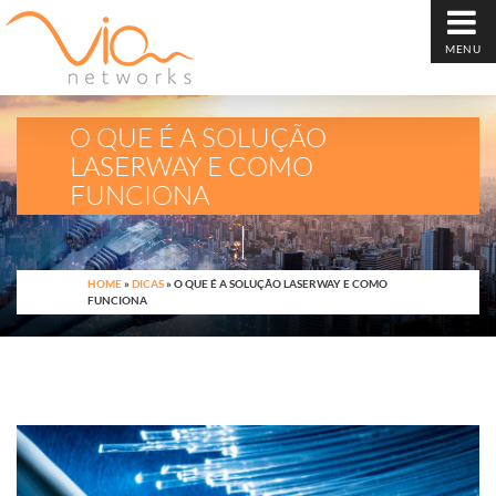
MENU
O QUE É A SOLUÇÃO
LASERWAY E COMO
FUNCIONA
HOME
»
DICAS
»
O QUE É A SOLUÇÃO LASERWAY E COMO
FUNCIONA