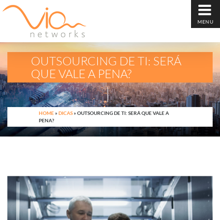
MENU
OUTSOURCING DE TI: SERÁ
QUE VALE A PENA?
HOME
»
DICAS
»
OUTSOURCING DE TI: SERÁ QUE VALE A
PENA?