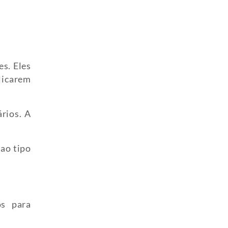
s. Eles
licarem
rios. A
 ao tipo
os para