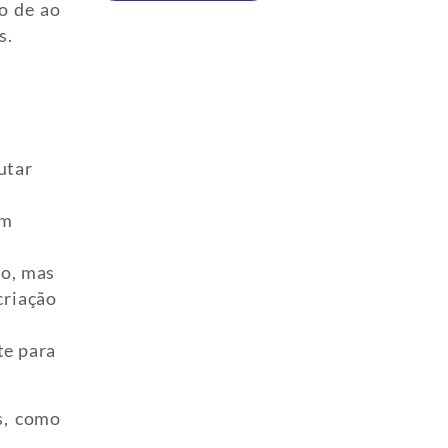
o de ao
s.
utar
ém
so, mas
criação
te para
s, como