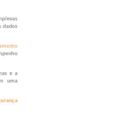
mplexas
s dados
amento
empenho
mas e a
im uma
gurança