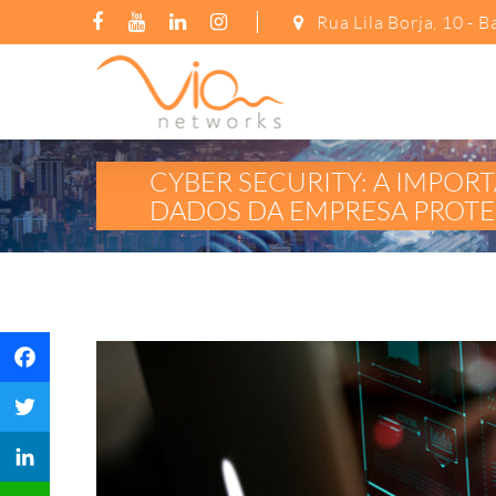
Rua Lila Borja, 10 -
CYBER SECURITY: A IMPORT
DADOS DA EMPRESA PROT
Facebook
Twitter
LinkedIn
WhatsApp