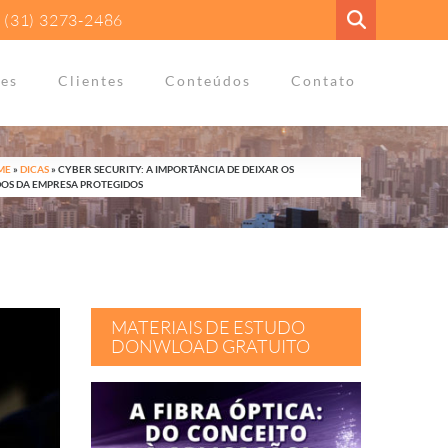
(31) 3273-2486
es
Clientes
Conteúdos
Contato
ME
»
DICAS
»
CYBER SECURITY: A IMPORTÂNCIA DE DEIXAR OS
OS DA EMPRESA PROTEGIDOS
MATERIAIS DE ESTUDO
DONWLOAD GRATUITO