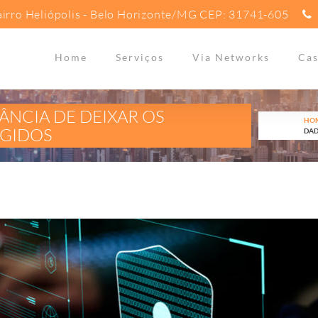
 Bairro Heliópolis - Belo Horizonte/MG CEP: 31741-605
Home
Serviços
Via Networks
Cas
ÂNCIA DE DEIXAR OS
HO
EGIDOS
DAD