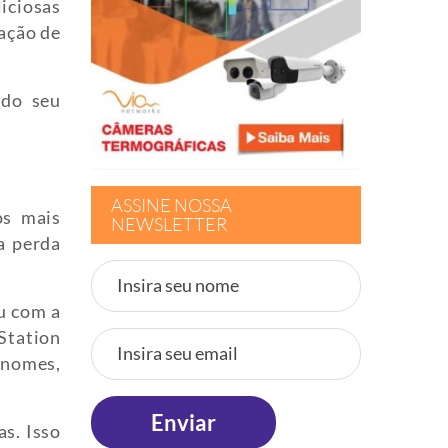
iciosas
ação de
 do seu
ASSINE NOSSA
os mais
NEWSLETTER
na perda
eu com a
yStation
 nomes,
as. Isso