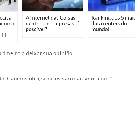
ecisa
A Internet das Coisas
Ranking dos 5 mai
ar uma
dentro das empresas: é
data centers do
possível?
mundo!
 TI
rimeiro a deixar sua opinião.
do.
Campos obrigatórios são marcados com
*